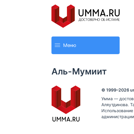
Меню
Аль-Мумиит
© 1999–
2026
u
Умма — достов
Аляутдинова. Т
Использование
администрации 