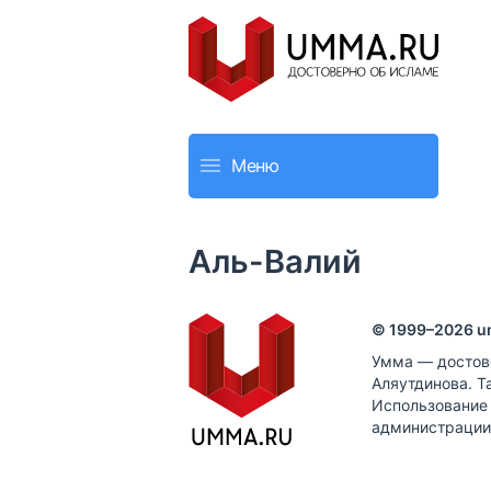
Меню
Аль-Валий
© 1999–
2026
u
Умма — достов
Аляутдинова. Т
Использование
администрации 