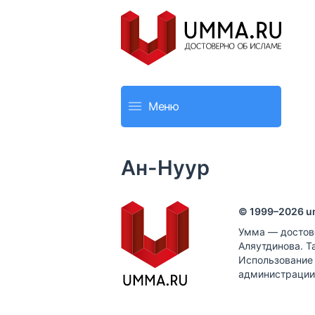
Меню
Ан-Нуур
© 1999–
2026
u
Умма — достов
Аляутдинова. Т
Использование
администрации 