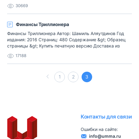
Доставка из нашего магазина (весь мир) Купить
30669
электронную версию ummabook.ru Качество жизни
определяется нашими убеждениями. Вы любите тратить?
Большие скидки у продавцов лю[…]
Финансы Триллионера
Финансы Триллионера Автор: Шамиль Аляутдинов Год
издания: 2016 Страниц: 480 Содержание &gt; Образец
страницы &gt; Купить печатную версию Доставка из
нашего магазина (весь мир) Купить электронную версию
17188
ummabook.ru Про книгу Те, кому с детства внушали, что
«из трепета пред Богом» нужно быть бедным и
скромным (а встретить подоб[…]
1
2
3
Контакты для связи
Ошибки на сайте:
info@umma.ru