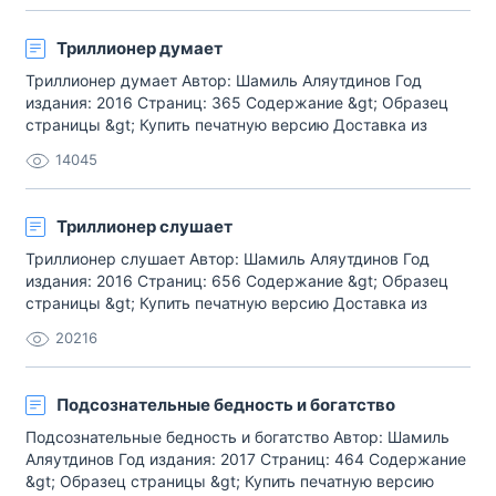
написать полезную, живую, дарующую читателям
частички духовного возрож[…]
Триллионер думает
Триллионер думает Автор: Шамиль Аляутдинов Год
издания: 2016 Страниц: 365 Содержание &gt; Образец
страницы &gt; Купить печатную версию Доставка из
нашего магазина (весь мир) Купить электронную версию
14045
ummabook.ru О том, как научиться планировать свой
день, неделю, год, жизнь, эффективно распределяя
время, верно расставляя прио[…]
Триллионер слушает
Триллионер слушает Автор: Шамиль Аляутдинов Год
издания: 2016 Страниц: 656 Содержание &gt; Образец
страницы &gt; Купить печатную версию Доставка из
нашего магазина (весь мир) Купить электронную версию
20216
ummabook.ru Купить аудиоверсию Том 1Том 2Том 3 О
том, как стать Триллионером, человеком, обретшим
духовное и материальное […]
Подсознательные бедность и богатство
Подсознательные бедность и богатство Автор: Шамиль
Аляутдинов Год издания: 2017 Страниц: 464 Содержание
&gt; Образец страницы &gt; Купить печатную версию