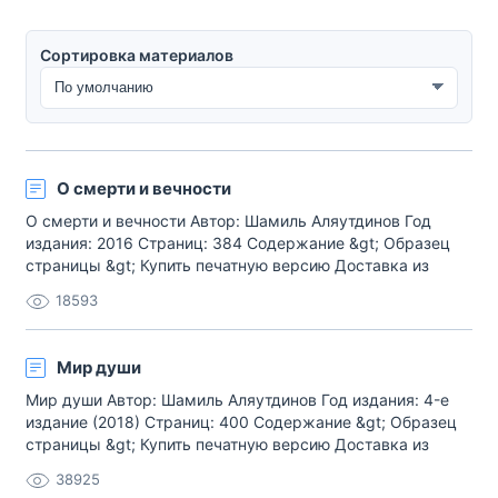
Сортировка материалов
Сортировка материалов
О смерти и вечности
О смерти и вечности Автор: Шамиль Аляутдинов Год
издания: 2016 Страниц: 384 Содержание &gt; Образец
страницы &gt; Купить печатную версию Доставка из
нашего магазина (весь мир) Купить электронную версию
18593
ummabook.ru Среди мусульманских народов
существует много обычаев, различного рода традиций,
связанных с погребением покойного[…]
Мир души
Мир души Автор: Шамиль Аляутдинов Год издания: 4-e
издание (2018) Страниц: 400 Содержание &gt; Образец
страницы &gt; Купить печатную версию Доставка из
нашего магазина (весь мир) Купить электронную версию
38925
ummabook.ru Аудиокнига ummabook.ru Говорят, чтобы