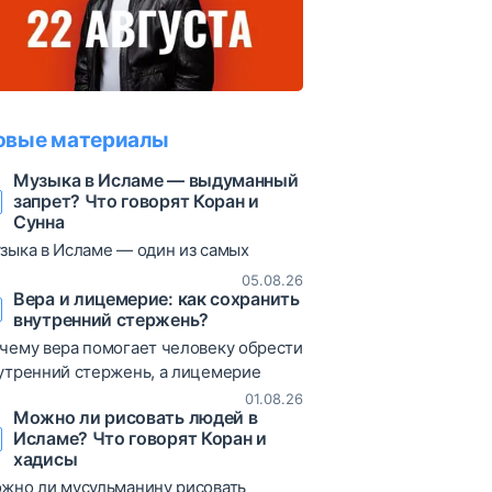
овые материалы
Музыка в Исламе — выдуманный
запрет? Что говорят Коран и
Сунна
зыка в Исламе — один из самых
суждаемых вопросов. В статье
05.08.26
збираются коранические аяты, хадисы
Вера и лицемерие: как сохранить
внутренний стержень?
различные богословские мнения,
зволяющие объективно взглянуть на
чему вера помогает человеку обрести
от вопрос.
утренний стержень, а лицемерие
иводит к постоянным сомнениям и
01.08.26
Можно ли рисовать людей в
таниям? В статье рассматриваются
Исламе? Что говорят Коран и
ты Корана, хадисы и богословские
хадисы
яснения о природе лицемерия,
жно ли мусульманину рисовать