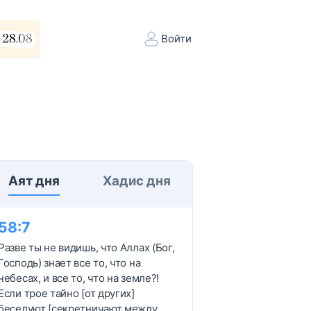
Войти
Аят дня
Хадис дня
58
:
7
Разве ты не видишь, что Аллах (Бог,
Господь) знает все то, что на
небесах, и все то, что на земле?!
Если трое тайно [от других]
беседуют [секретничают между