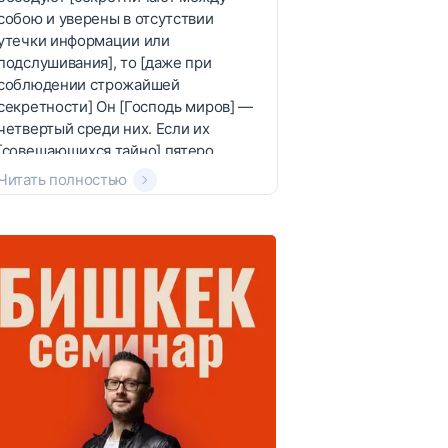
собою и уверены в отсутствии
утечки информации или
подслушивания], то [даже при
соблюдении строжайшей
секретности] Он [Господь миров] —
четвертый среди них. Если их
[совещающихся тайно] пятеро,
Читать полностью