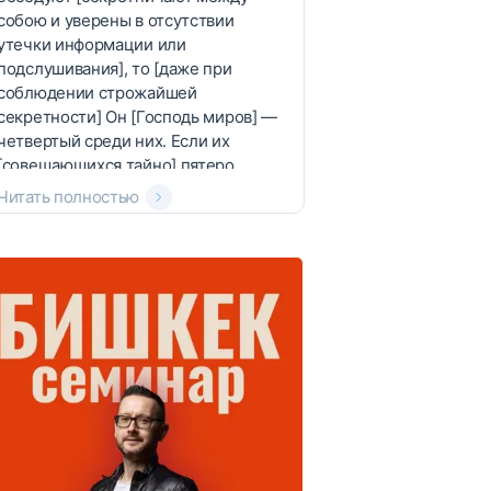
собою и уверены в отсутствии
утечки информации или
подслушивания], то [даже при
соблюдении строжайшей
секретности] Он [Господь миров] —
четвертый среди них. Если их
[совещающихся тайно] пятеро,
Читать полностью