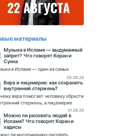
овые материалы
Музыка в Исламе — выдуманный
запрет? Что говорят Коран и
Сунна
зыка в Исламе — один из самых
суждаемых вопросов. В статье
05.08.26
збираются коранические аяты, хадисы
Вера и лицемерие: как сохранить
внутренний стержень?
различные богословские мнения,
зволяющие объективно взглянуть на
чему вера помогает человеку обрести
от вопрос.
утренний стержень, а лицемерие
иводит к постоянным сомнениям и
01.08.26
Можно ли рисовать людей в
таниям? В статье рассматриваются
Исламе? Что говорят Коран и
ты Корана, хадисы и богословские
хадисы
яснения о природе лицемерия,
жно ли мусульманину рисовать