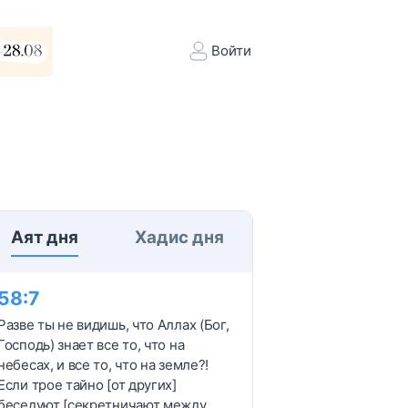
Войти
Аят дня
Хадис дня
58
:
7
Разве ты не видишь, что Аллах (Бог,
Господь) знает все то, что на
небесах, и все то, что на земле?!
Если трое тайно [от других]
беседуют [секретничают между