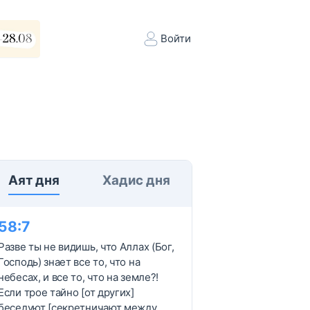
Войти
Аят дня
Хадис дня
58
:
7
Разве ты не видишь, что Аллах (Бог,
Господь) знает все то, что на
небесах, и все то, что на земле?!
Если трое тайно [от других]
беседуют [секретничают между