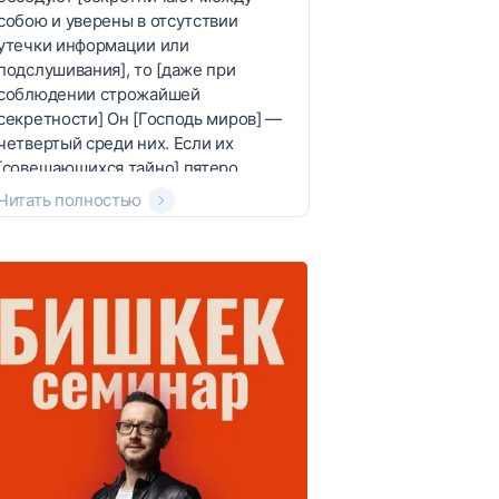
собою и уверены в отсутствии
утечки информации или
подслушивания], то [даже при
соблюдении строжайшей
секретности] Он [Господь миров] —
четвертый среди них. Если их
[совещающихся тайно] пятеро,
Читать полностью