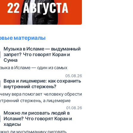
овые материалы
Музыка в Исламе — выдуманный
запрет? Что говорят Коран и
Сунна
зыка в Исламе — один из самых
суждаемых вопросов. В статье
05.08.26
збираются коранические аяты, хадисы
Вера и лицемерие: как сохранить
внутренний стержень?
различные богословские мнения,
зволяющие объективно взглянуть на
чему вера помогает человеку обрести
от вопрос.
утренний стержень, а лицемерие
иводит к постоянным сомнениям и
01.08.26
Можно ли рисовать людей в
таниям? В статье рассматриваются
Исламе? Что говорят Коран и
ты Корана, хадисы и богословские
хадисы
яснения о природе лицемерия,
жно ли мусульманину рисовать