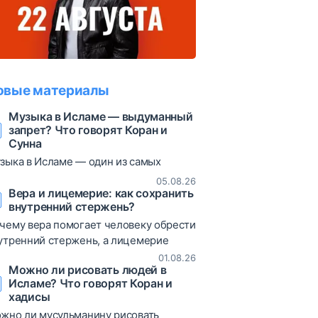
овые материалы
Музыка в Исламе — выдуманный
запрет? Что говорят Коран и
Сунна
зыка в Исламе — один из самых
суждаемых вопросов. В статье
05.08.26
збираются коранические аяты, хадисы
Вера и лицемерие: как сохранить
внутренний стержень?
различные богословские мнения,
зволяющие объективно взглянуть на
чему вера помогает человеку обрести
от вопрос.
утренний стержень, а лицемерие
иводит к постоянным сомнениям и
01.08.26
Можно ли рисовать людей в
таниям? В статье рассматриваются
Исламе? Что говорят Коран и
ты Корана, хадисы и богословские
хадисы
яснения о природе лицемерия,
жно ли мусульманину рисовать