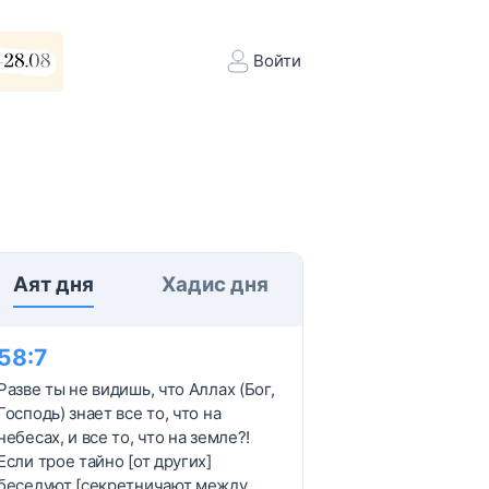
Войти
Аят дня
Хадис дня
58
:
7
Разве ты не видишь, что Аллах (Бог,
Господь) знает все то, что на
небесах, и все то, что на земле?!
Если трое тайно [от других]
беседуют [секретничают между