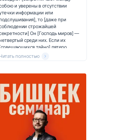
собою и уверены в отсутствии
утечки информации или
подслушивания], то [даже при
соблюдении строжайшей
секретности] Он [Господь миров] —
четвертый среди них. Если их
[совещающихся тайно] пятеро,
Читать полностью