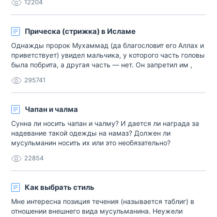
12204
Прическа (стрижка) в Исламе
Однажды пророк Мухаммад (да благословит его Аллах и
приветствует) увидел мальчика, у которого часть головы
была побрита, а другая часть — нет. Он запретил им ,
сказав: «Либо побрейте его полностью, либо не трогайте
295741
вовсе». В другом достоверном хадисе сказано, что
«пророк Мухаммад запретил аль-каза‘» . Когда у
передавшего данный хадис спросили[…]
Чапан и чалма
Сунна ли носить чапан и чалму? И дается ли награда за
надевание такой одежды на намаз? Должен ли
мусульманин носить их или это необязательно?
Учащийся, 17 лет. Как мужчинам-мусульманам, так и
22854
женщинам-мусульманкам необходимо соблюдать те
законы и правила, которые установлены Творцом всего
сущего и являются залогом нашего всестороннего
Как выбрать стиль
благополуч[…]
Мне интересна позиция течения (называется таблиг) в
отношении внешнего вида мусульманина. Неужели