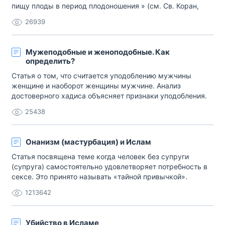
пищу плоды в период плодоношения » (см. Св. Коран,
6:141). * «О дети Адама » (Св. Коран, 7:31). * «, знайте —
26939
Мое наказание, воистину, сурово» (Св. Коран, 14:7).
Ссылки на богословские первоисточники и комментарий:
Глагол, от которого происходит[…]
Мужеподобные и женоподобные. Как
определить?
Статья о том, что считается уподоблению мужчины
женщине и наоборот женщины мужчине. Анализ
достоверного хадиса объясняет признаки уподобления.
25438
Онанизм (мастурбация) и Ислам
Статья посвящена теме когда человек без супруги
(супруга) самостоятельно удовлетворяет потребность в
сексе. Это принято называть «тайной привычкой».
1213642
Убийство в Исламе