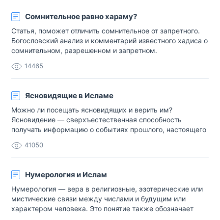
Сомнительное равно хараму?
Статья, поможет отличить сомнительное от запретного.
Богословский анализ и комментарий известного хадиса о
сомнительном, разрешенном и запретном.
14465
Ясновидящие в Исламе
Можно ли посещать ясновидящих и верить им?
Ясновидение — сверхъестественная способность
получать информацию о событиях прошлого, настоящего
и будущего, недоступную для получения рациональными
41050
способами. В отличие от гаданий, спиритизма и т. д.,
ясновидение предполагает привязку к личности
ясновидящего, а не к используемым им методам. Вера в
Нумерология и Ислам
су[…]
Нумерология — вера в религиозные, эзотерические или
мистические связи между числами и будущим или
характером человека. Это понятие также обозначает
изучение числового значения букв в словах, именах и