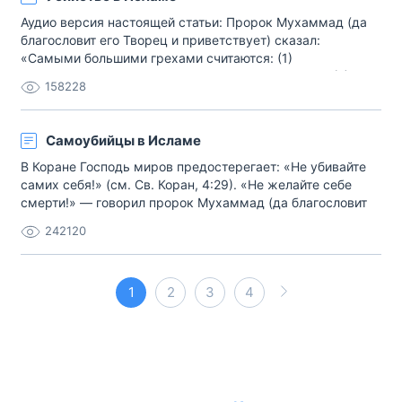
Аудио версия настоящей статьи: Пророк Мухаммад (да
благословит его Творец и приветствует) сказал:
«Самыми большими грехами считаются: (1)
обожествление кого- или чего-либо помимо Бога, (2)
158228
убийство человека, (3) непослушание родителям
(ослушание) и (4) лжесвидетельство». * «Оскорбление
муслима (покорного Богу, мусульманина) ». В Коране
Самоубийцы в Исламе
сказано[…]
В Коране Господь миров предостерегает: «Не убивайте
самих себя!» (см. Св. Коран, 4:29). «Не желайте себе
смерти!» — говорил пророк Мухаммад (да благословит
его Всевышний и приветствует). Он также сказал: «Кто ».
242120
Сколь продолжительной будет вечность, это пребывание
в Аду, упомянутое во втором хадисе, ведомо только
Богу. Ведь не факт, что сам[…]
1
2
3
4