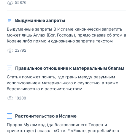
55876
идеях и часто связано с паранормальными явлениями,
астрологией и другими гаданиями. Нумерология и
нумерологические гадания были популярны у ранних […]
Выдуманные запреты
Выдуманные запреты В Исламе канонически запретить
может лишь Аллах (Бог, Господь), прямо сказав об этом в
Коране либо прямо и однозначно запретив текстом
достоверной Сунны. Придумывать и додумывать
22792
запреты канонически запрещено (харам). В Коране четко
и ясно сказано: «Не говорите ложно (лживо) языками
своими, что «это — разрешено (халяль), а это[…]
Правильное отношение к материальным благам
Статья поможет понять, где грань между разумным
использованием материального и скупостью, а также
бережливостью и расточительством.
18208
Расточительство в Исламе
Пророк Мухаммад (да благословит его Творец и
приветствует) сказал: «Он ». * «Ешьте, употребляйте в