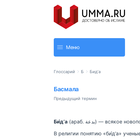
Меню
Глоссарий
Б
Бид‘а
Басмала
Предыдущий термин
Би́д‘а
(араб. بدعة) — всяк
В религии понятию «би́д‘а» учен