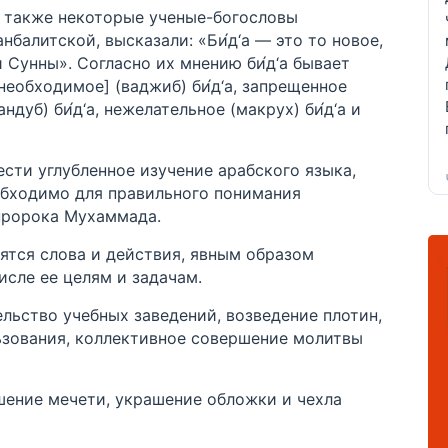
а также некоторые ученые-богословы
балитской, высказали: «Би́д‘а — это то новое,
и Сунны». Согласно их мнению би́д‘а бывает
необходимое] (ваджиб) би́д‘а, запрещенное
ндуб) би́д‘а, нежелательное (макрух) би́д‘а и
ести углубленное изучение арабского языка,
обходимо для правильного понимания
пророка Мухаммада.
сятся слова и действия, явным образом
исле ее целям и задачам.
ельство учебных заведений, возведение плотин,
ьзования, коллективное совершение молитвы
шение мечети, украшение обложки и чехла