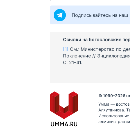
Подписывайтесь на наш 
Ссылки на богословские пе
[1]
См.: Министерство по де
Поклонение // Энциклопедия ф
С. 21–41.
© 1999–
2026
u
Умма — достов
Аляутдинова. Т
Использование
администрации 