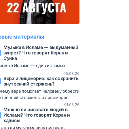
овые материалы
Музыка в Исламе — выдуманный
запрет? Что говорят Коран и
Сунна
зыка в Исламе — один из самых
суждаемых вопросов. В статье
05.08.26
збираются коранические аяты, хадисы
Вера и лицемерие: как сохранить
внутренний стержень?
различные богословские мнения,
зволяющие объективно взглянуть на
чему вера помогает человеку обрести
от вопрос.
утренний стержень, а лицемерие
иводит к постоянным сомнениям и
01.08.26
Можно ли рисовать людей в
таниям? В статье рассматриваются
Исламе? Что говорят Коран и
ты Корана, хадисы и богословские
хадисы
яснения о природе лицемерия,
жно ли мусульманину рисовать