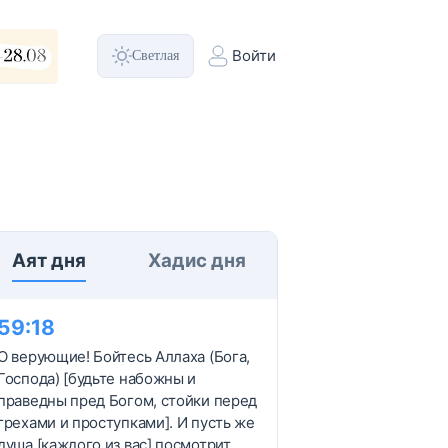
Светлая
Войти
Аят дня
Хадис дня
59
:
18
О верующие! Бойтесь Аллаха (Бога,
Господа) [будьте набожны и
праведны пред Богом, стойки перед
грехами и проступками]. И пусть же
душа [каждого из вас] посмотрит,