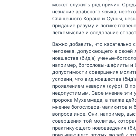
может служить ряд причин. Сред
незнание арабского языка, необх
Священного Корана и Сунны, незн
придание разуму и логике главен
легкомыслие и следование страс
Важно добавить, что касательно
человека, допускающего в своей 
новшества (би́д‘а) ученые-богосл
например, богословы-шафииты и 
допустимости совершения молитв
условии, что вид новшества (би́д‘
проявлением неверия (куфр). В п
недопустимым. Свое мнение эти 
пророка Мухаммада, а также дей
мнение богословов-маликитов и б
вопроса иное. Они, например, вы
совершения той молитвы, котора
практикующего нововведения (би́д
призывающего других людей к это