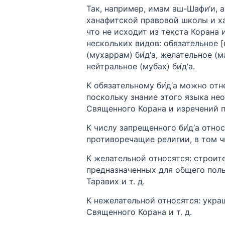
Так, например, имам аш-Шафи‘и, 
ханафитской правовой школы и хан
что не исходит из текста Корана 
нескольких видов: обязательное [
(мухаррам) би́д‘а, желательное (ма
нейтральное (мубах) би́д‘а.
К обязательному би́д‘а можно отн
поскольку знание этого языка не
Священного Корана и изречений 
К числу запрещенного би́д‘а отно
противоречащие религии, в том ч
К желательной относятся: строит
предназначенных для общего пол
Таравих и т. д.
К нежелательной относятся: укра
Священного Корана и т. д.