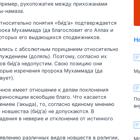
апример, рукопожатие между прихожанами
ы-намаза.
тносительно понятия «би́д‘а» подтверждается
ока Мухаммада (да благословит его Аллах и
которых его выдающихся сподвижников.
Н
ались с абсолютным порицанием относительно
блуждением (доляль). Поэтому, согласно их
ов би́д‘а недопустим. Свою позицию они
торые изречения пророка Мухаммада (да
Му
вует).
об
ра
нное имеет отношение к делам поклонения
и 
 приносящим всеобщее благо. Что касается
по
По
ением (‘акыда), то, согласно единому мнению
эт
вн
новшества (би́д‘а) не допускаются. В
пр
адения в неверие и отклонение от истинного
ме
ая
по
влению различных видов новшеств в религии,
Мо