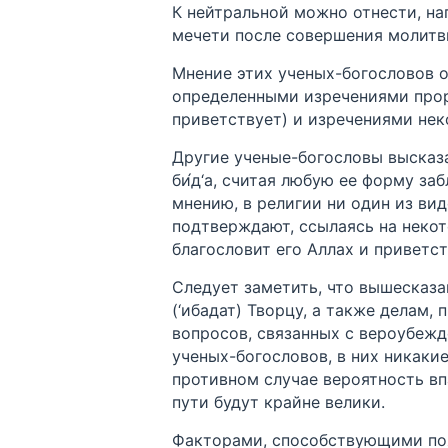
К нейтральной можно отнести, н
мечети после совершения молитв
Мнение этих ученых-богословов о
определенными изречениями прор
приветствует) и изречениями не
Другие ученые-богословы высказ
би́д‘а, считая любую ее форму за
мнению, в религии ни один из вид
подтверждают, ссылаясь на неко
благословит его Аллах и приветст
Следует заметить, что вышесказа
(‘ибадат) Творцу, а также делам,
вопросов, связанных с вероубежд
ученых-богословов, в них никакие 
противном случае вероятность вп
пути будут крайне велики.
Факторами, способствующими поя