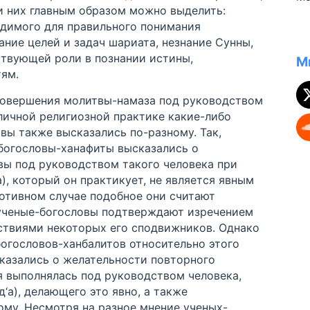
ст
и них главным образом можно выделить:
по
ус
одимого для правильного понимания
ли
ание целей и задач шариата, незнание Сунны,
ду
ствующей роли в познании истины,
ри
М
ст
тям.
Ко
 совершения молитвы-намаза под руководством
уч
личной религиозной практике какие-либо
овы также высказались по-разному. Так,
богословы-ханафиты высказались о
ы под руководством такого человека при
а), который он практикует, не является явным
ротивном случае подобное они считают
ученые-богословы подтверждают изречением
ствиями некоторых его сподвижников. Однако
огословов-ханбалитов относительно этого
сказались о желательности повторного
я выполнялась под руководством человека,
‘а), делающего это явно, а также
му. Несмотря на разное мнение ученых-