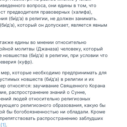
веденного вопроса, они едины в том, что
ст предводителя правоверных (халифа),
я (би́д‘а) в религии, не должен занимать.
би́д‘а), который он допускает, является явным
также едины во мнении относительно
ойной молитвы (Джаназа) человеку, который
новшества (би́д‘а) в религии, при условии что
еверия (куфр).
д мер, которые необходимо предпринимать для
стимых новшеств (би́д‘а) в религии и их
мер относятся: заучивание Священного Корана
ние, распространение знаний о Сунне,
рений людей относительно религиозных
вующего религиозного образования, какую бы
ой бы богобоязненностью ни обладали. Кроме
 препятствовать распространению заблудших
й
[1]
.