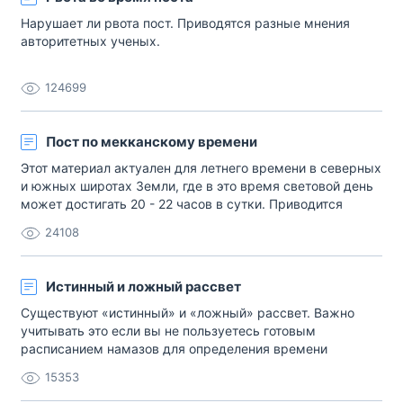
Нарушает ли рвота пост. Приводятся разные мнения
авторитетных ученых.
124699
Пост по мекканскому времени
Этот материал актуален для летнего времени в северных
и южных широтах Земли, где в это время световой день
может достигать 20 - 22 часов в сутки. Приводится
мнение египетского ученого, которые объясняет почему
24108
некоторые люди могут поститься по мекканскому
времени.
Истинный и ложный рассвет
Существуют «истинный» и «ложный» рассвет. Важно
учитывать это если вы не пользуетесь готовым
расписанием намазов для определения времени
воздержания во время поста.
15353