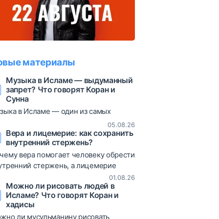
овые материалы
Музыка в Исламе — выдуманный
запрет? Что говорят Коран и
Сунна
зыка в Исламе — один из самых
суждаемых вопросов. В статье
05.08.26
збираются коранические аяты, хадисы
Вера и лицемерие: как сохранить
внутренний стержень?
различные богословские мнения,
зволяющие объективно взглянуть на
чему вера помогает человеку обрести
от вопрос.
утренний стержень, а лицемерие
иводит к постоянным сомнениям и
01.08.26
Можно ли рисовать людей в
таниям? В статье рассматриваются
Исламе? Что говорят Коран и
ты Корана, хадисы и богословские
хадисы
яснения о природе лицемерия,
жно ли мусульманину рисовать