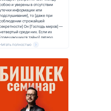
собою и уверены в отсутствии
утечки информации или
подслушивания], то [даже при
соблюдении строжайшей
секретности] Он [Господь миров] —
четвертый среди них. Если их
[совещающихся тайно] пятеро,
Читать полностью