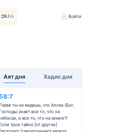
Войти
Аят дня
Хадис дня
58
:
7
Разве ты не видишь, что Аллах (Бог,
Господь) знает все то, что на
небесах, и все то, что на земле?!
Если трое тайно [от других]
беседуют [секретничают между