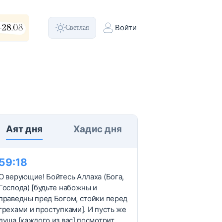
Светлая
Войти
Аят дня
Хадис дня
59
:
18
О верующие! Бойтесь Аллаха (Бога,
Господа) [будьте набожны и
праведны пред Богом, стойки перед
грехами и проступками]. И пусть же
душа [каждого из вас] посмотрит,