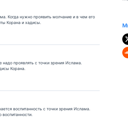
ст
по
ус
ли
ма. Когда нужно проявить молчание и в чем его
ду
яты Корана и хадисы.
ри
М
ст
Ко
уч
ее надо проявлять с точки зрения Ислама.
дисы Корана.
вается воспитанность с точки зрения Ислама.
о воспитанности.