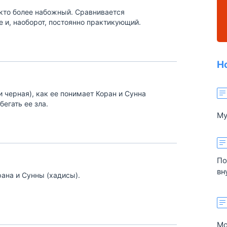
, кто более набожный. Сравнивается
е и, наоборот, постоянно практикующий.
Н
 и черная), как ее понимает Коран и Сунна
бегать ее зла.
Му
об
ра
и 
по
По
эт
вн
рана и Сунны (хадисы).
пр
ме
ая
по
Мо