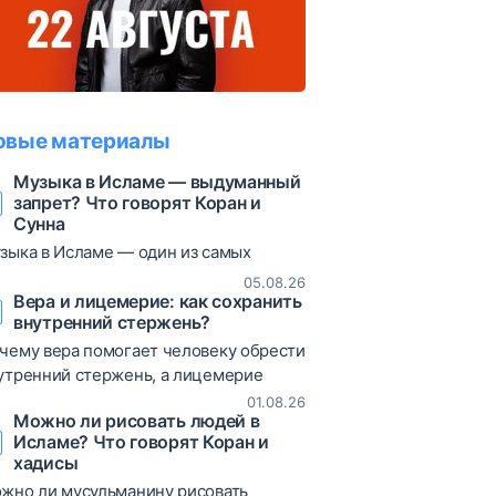
овые материалы
Музыка в Исламе — выдуманный
запрет? Что говорят Коран и
Сунна
зыка в Исламе — один из самых
суждаемых вопросов. В статье
05.08.26
збираются коранические аяты, хадисы
Вера и лицемерие: как сохранить
внутренний стержень?
различные богословские мнения,
зволяющие объективно взглянуть на
чему вера помогает человеку обрести
от вопрос.
утренний стержень, а лицемерие
иводит к постоянным сомнениям и
01.08.26
Можно ли рисовать людей в
таниям? В статье рассматриваются
Исламе? Что говорят Коран и
ты Корана, хадисы и богословские
хадисы
яснения о природе лицемерия,
жно ли мусульманину рисовать