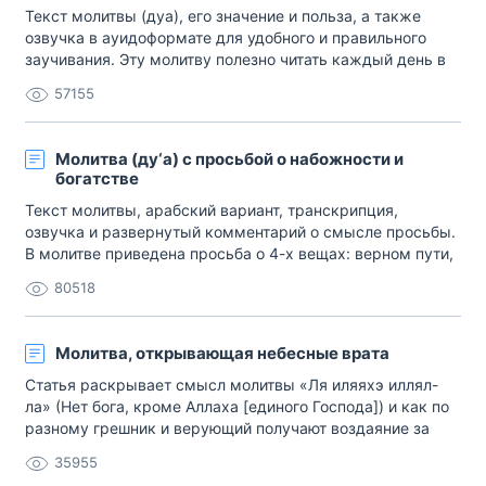
Текст молитвы (дуа), его значение и польза, а также
озвучка в ауидоформате для удобного и правильного
заучивания. Эту молитву полезно читать каждый день в
любое время.
57155
Молитва (ду‘а) с просьбой о набожности и
богатстве
Текст молитвы, арабский вариант, транскрипция,
озвучка и развернутый комментарий о смысле просьбы.
В молитве приведена просьба о 4-х вещах: верном пути,
набожности, целомудрии и богатстве.
80518
Молитва, открывающая небесные врата
Статья раскрывает смысл молитвы «Ля иляяхэ иллял-
ла» (Нет бога, кроме Аллаха [единого Господа]) и как по
разному грешник и верующий получают воздаяние за
нее.
35955