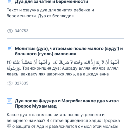
Дуа для зачатия и беременности
Текст и озвучка дуа для зачатия ребенка и
беременности. Дуа от бесплодия.
340753
Молитвы (дуа), читаемые после малого (вуду’) и
большого (гусль) омовения
(1) أَشْهَدُ أَنْ لاَ إِلٰهَ إِلاَّ الله وَحْدَهُ لاَ شَرِيكَ لَهُ، وَ أَشْهَدُ أَنَّ مُحَمَّداً عَبْدُهُ
وَرَسُولُهُ. Транскрипция дуа: Ашхаду алляя иляяха иллял
лаахь, вахдаху ляя шариикя ляхь, ва ашхаду анна
мухаммадан ‘абдуху ва расуулюхь. Перевод дуа: «Я
327635
свидетельствую, что нет бога, кроме Единого Господа, у
Которого нет сотоварища. Также […]
Дуа после Фаджра и Магриба: какое дуа читал
Пророк Мухаммад
Какое дуа желательно читать после утреннего и
вечернего намаза? В статье приводится хадис Пророка
ﷺ о защите от Ада и разъясняется смысл этой мольбы.