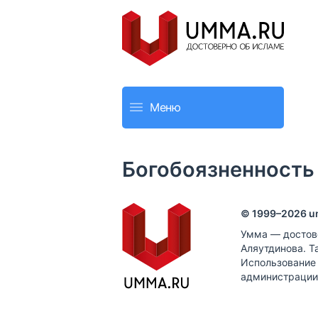
Меню
Богобоязненность
© 1999–
2026
u
Умма — достов
Аляутдинова. Т
Использование
администрации 